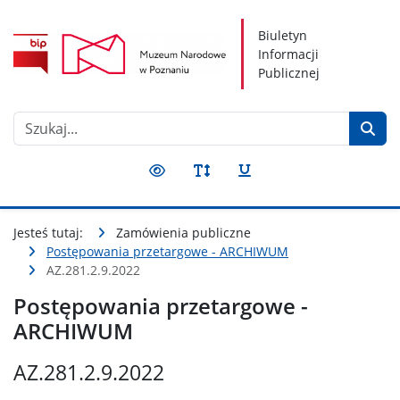
Nawigacja
Treść
Narzędzia dostępności
Biuletyn
Informacji
Publicznej
Szukaj
Przełącz kontrast
Przełącz rozmiar czcionki
Przełącz podkreślenie
Jesteś tutaj:
Zamówienia publiczne
Postępowania przetargowe - ARCHIWUM
AZ.281.2.9.2022
Postępowania przetargowe -
ARCHIWUM
AZ.281.2.9.2022