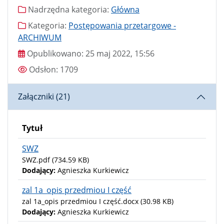
Nadrzędna kategoria
Nadrzędna kategoria:
Główna
Kategoria
Kategoria:
Postępowania przetargowe -
ARCHIWUM
Data publikacji
Opublikowano:
25 maj 2022, 15:56
Odsłony
Odsłon:
1709
Załączniki (21)
Tytuł
SWZ
SWZ.pdf
(734.59 KB)
Dodający:
Agnieszka Kurkiewicz
zal 1a_opis przedmiou I część
zal 1a_opis przedmiou I część.docx
(30.98 KB)
Dodający:
Agnieszka Kurkiewicz