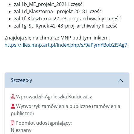
zal 1b_ME_projekt_2021 I część
zal 1d_Klasztorna - projekt 2018 II część
zal 1f_Klasztorna_22_23_proj_archiwalny II część
zal 1g_St. Rynek 42_43_proj_archiwalny II część
Znajdują się na chmurze MNP pod tym linkiem:
https://files.mnp.art.pl/index.php/s/9aPymYBob2iSAg7
Szczegóły
Wprowadził
Wprowadził:
Agnieszka Kurkiewicz
Wytworzył
Wytworzył:
zamówienia publiczne
(zamówienia
publiczne)
Podmiot udostępniający
Podmiot udostępniający:
Nieznany