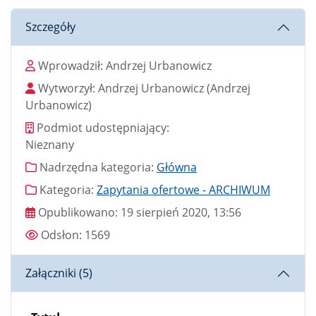
Szczegóły
Wprowadził
Wprowadził:
Andrzej Urbanowicz
Wytworzył
Wytworzył:
Andrzej Urbanowicz
(Andrzej
Urbanowicz)
Podmiot udostępniający
Podmiot udostępniający:
Nieznany
Nadrzędna kategoria
Nadrzędna kategoria:
Główna
Kategoria
Kategoria:
Zapytania ofertowe - ARCHIWUM
Data publikacji
Opublikowano:
19 sierpień 2020, 13:56
Odsłony
Odsłon:
1569
Załączniki (5)