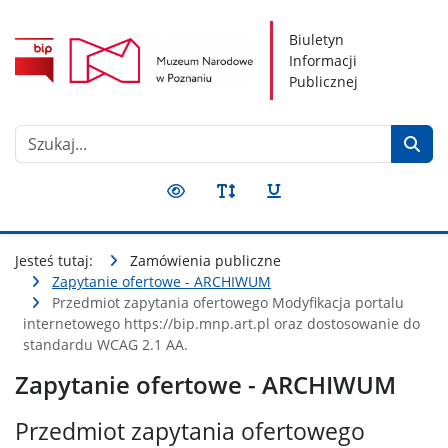
Nawigacja
Treść
Narzędzia dostępności
Biuletyn
Informacji
Publicznej
Szukaj
Przełącz kontrast
Przełącz rozmiar czcionki
Przełącz podkreślenie
Jesteś tutaj:
Zamówienia publiczne
Zapytanie ofertowe - ARCHIWUM
Przedmiot zapytania ofertowego Modyfikacja portalu
internetowego https://bip.mnp.art.pl oraz dostosowanie do
standardu WCAG 2.1 AA.
Zapytanie ofertowe - ARCHIWUM
Przedmiot zapytania ofertowego