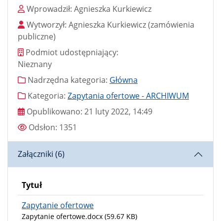
Wprowadził
Wprowadził:
Agnieszka Kurkiewicz
Wytworzył
Wytworzył:
Agnieszka Kurkiewicz
(zamówienia
publiczne)
Podmiot udostępniający
Podmiot udostępniający:
Nieznany
Nadrzędna kategoria
Nadrzędna kategoria:
Główna
Kategoria
Kategoria:
Zapytania ofertowe - ARCHIWUM
Data publikacji
Opublikowano:
21 luty 2022, 14:49
Odsłony
Odsłon:
1351
Załączniki (6)
Tytuł
Zapytanie ofertowe
Zapytanie ofertowe.docx
(59.67 KB)