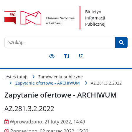
Nawigacja
Treść
Narzędzia dostępności
Biuletyn
Informacji
Publicznej
Szukaj
Przełącz kontrast
Przełącz rozmiar czcionki
Przełącz podkreślenie
Jesteś tutaj:
Zamówienia publiczne
Zapytanie ofertowe - ARCHIWUM
AZ.281.3.2.2022
Zapytanie ofertowe - ARCHIWUM
AZ.281.3.2.2022
Wprowadzono:
21 luty 2022, 14:49
Wprowadzono
Poprawiono
Poprawiono:
02 marzec 2022, 15:32